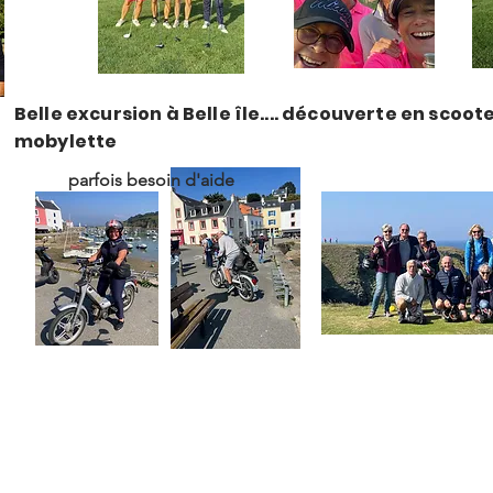
Belle excursion à Belle île.... découverte en scoote
mobylette
parfois besoin d'aide
iation sportive du golf de Qu