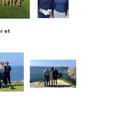
r et
etigny