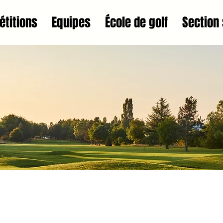
titions
Equipes
École de golf
Section